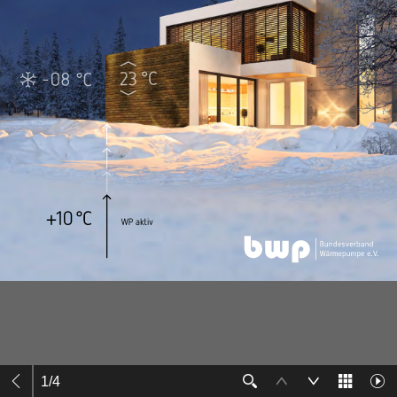
1
/
4