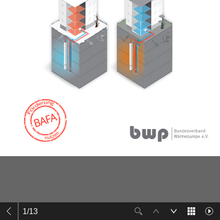
1
/
13