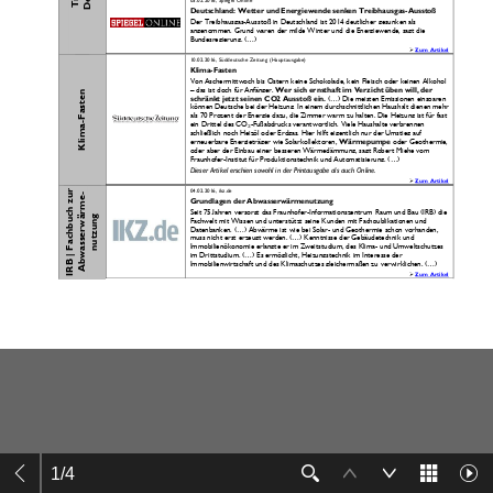
1
/
4