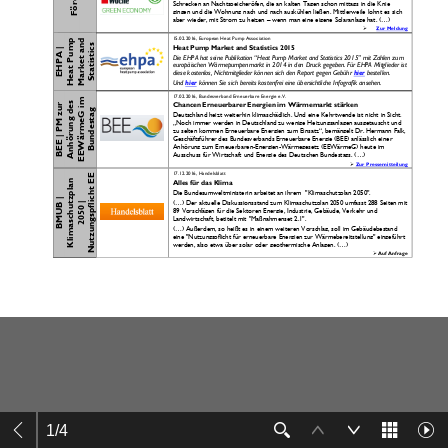
1
/
4