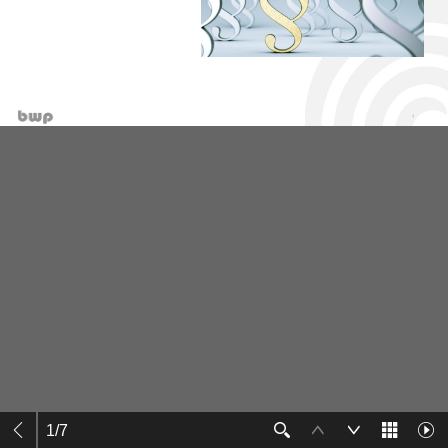
1
/
7