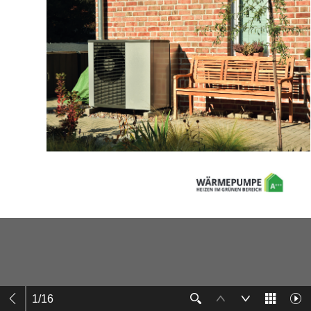
1
/
16