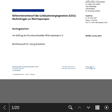
1
/
20