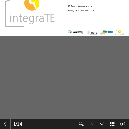
1
/
14