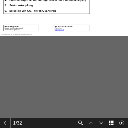
1
/
32