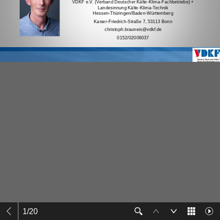
1
/
20