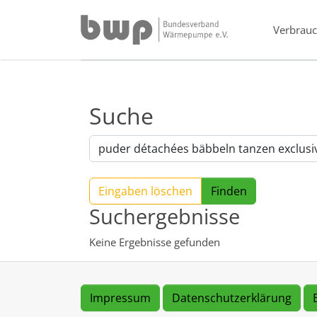
Direkt zur Hauptnavigation springen
Direkt zum Inhalt springen
Verbrauc
Suche
Eingaben löschen
Suchergebnisse
Keine Ergebnisse gefunden
Impressum
Datenschutzerklärung