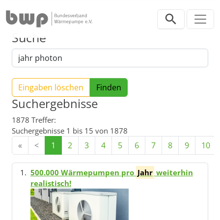
Direkt zur Hauptnavigation springen
Direkt zum Inhalt springen
Suche
Eingaben löschen
Suchergebnisse
1878 Treffer:
Suchergebnisse 1 bis 15 von 1878
«
<
1
2
3
4
5
6
7
8
9
10
500.000 Wärmepumpen pro
Jahr
weiterhin
realistisch!