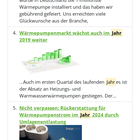
wurde in Deutschland die 1-millionste
Wärmepumpe installiert und das haben wir
gebührend gefeiert. Uns erreichten viele
Glückwunsche aus der Branche,
Wärmepumpenmarkt wächst auch im
Jahr
2019 weiter
…Auch im ersten Quartal des laufenden
Jahr
es ist
der Absatz an Heizungs- und
Warmwasserwärmepumpen gestiegen. Der…
Nicht verpassen: Rückerstattung für
Wärmepumpenstrom im
Jahr
2024 durch
Umlagenentlastung