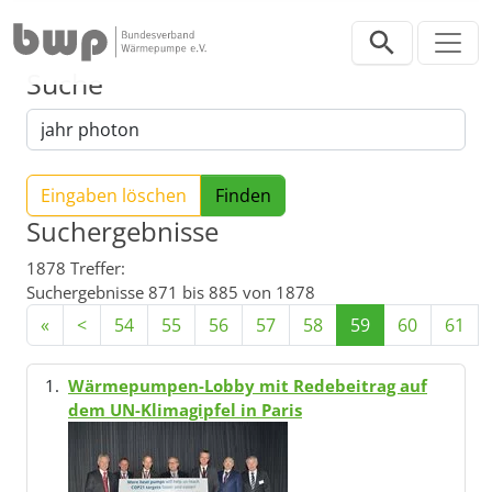
Direkt zur Hauptnavigation springen
Direkt zum Inhalt springen
Suche
Eingaben löschen
Suchergebnisse
1878 Treffer:
Suchergebnisse 871 bis 885 von 1878
«
<
54
55
56
57
58
59
60
61
Wärmepumpen-Lobby mit Redebeitrag auf
dem UN-Klimagipfel in Paris