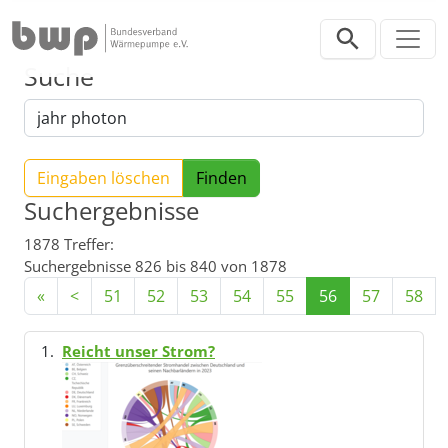
Direkt zur Hauptnavigation springen
Direkt zum Inhalt springen
Suche
Eingaben löschen
Suchergebnisse
1878 Treffer:
Suchergebnisse 826 bis 840 von 1878
«
<
51
52
53
54
55
56
57
58
Reicht unser Strom?