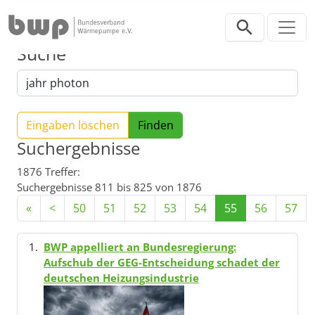
Direkt zur Hauptnavigation springen
Direkt zum Inhalt springen
Suche
Eingaben löschen
Suchergebnisse
1876 Treffer:
Suchergebnisse 811 bis 825 von 1876
«
<
50
51
52
53
54
55
56
57
BWP appelliert an Bundesregierung:
Aufschub der GEG-Entscheidung schadet der
deutschen Heizungsindustrie