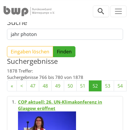
Direkt zur Hauptnavigation springen
Direkt zum Inhalt springen
Suche
Eingaben löschen
Suchergebnisse
1878 Treffer:
Suchergebnisse 766 bis 780 von 1878
«
<
47
48
49
50
51
52
53
54
COP aktuell: 26. UN-Klimakonferenz in
Glasgow eröffnet