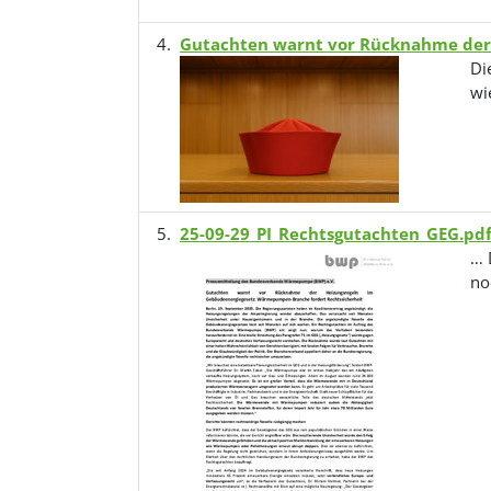
Gutachten warnt vor Rücknahme der
Di
wi
25-09-29_PI_Rechtsgutachten_GEG.pd
… 
no