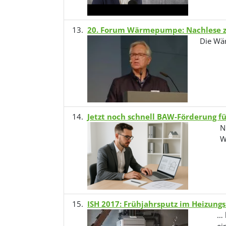
20. Forum Wärmepumpe: Nachlese z
Die Wä
Jetzt noch schnell BAW-Förderung
N
W
ISH 2017: Frühjahrsputz im Heizu
… 