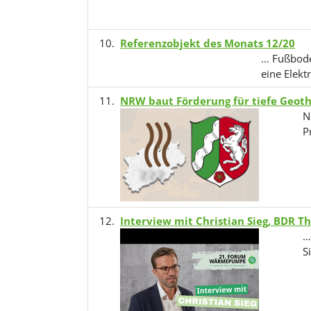
Referenzobjekt des Monats 12/20
… Fußbode
eine Elek
NRW baut Förderung für tiefe Geot
N
P
Interview mit Christian Sieg, BDR 
…
S