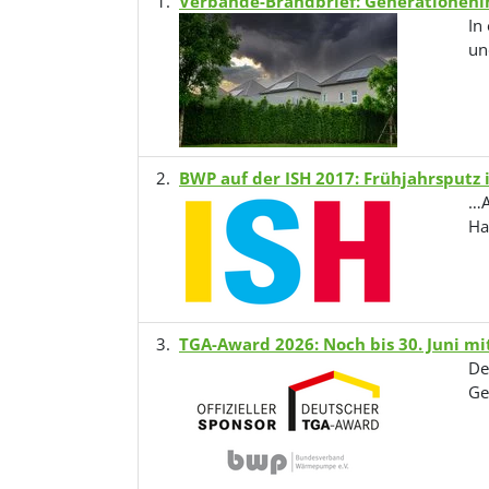
Verbände-Brandbrief: Generationenin
In
un
BWP auf der ISH 2017: Frühjahrsputz 
…A
Ha
TGA-Award 2026: Noch bis 30. Juni 
De
Ge