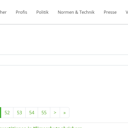
her
Profis
Politik
Normen & Technik
Presse
52
53
54
55
>
»