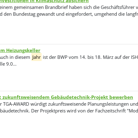
vestitionen in Klimaschutz absichern
 einem gemeinsamen Brandbrief haben sich die Geschäftsführer 
d den Bundestag gewandt und eingefordert, umgehend die langf
im Heizungskeller
uch in diesem
Jahr
ist der BWP vom 14. bis 18. März auf der ISH 
lle 9.0…
mit zukunftsweisendem Gebäudetechnik-Projekt bewerben
r TGA-AWARD würdigt zukunftsweisende Planungsleistungen und 
bäudetechnik. Der Projektpreis wird von der Fachzeitschrift "Mo