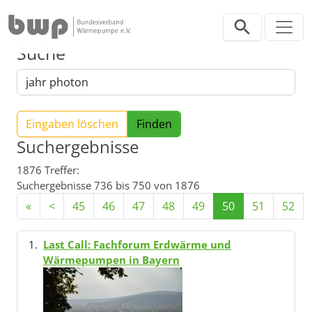
Direkt zur Hauptnavigation springen
Direkt zum Inhalt springen
Suche
Eingaben löschen
Suchergebnisse
1876 Treffer:
Suchergebnisse 736 bis 750 von 1876
«
<
45
46
47
48
49
50
51
52
Last Call: Fachforum Erdwärme und
Wärmepumpen in Bayern