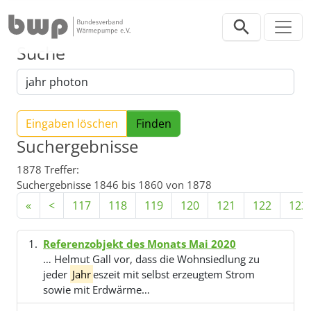
Direkt zur Hauptnavigation springen
Direkt zum Inhalt springen
Suche
Eingaben löschen
Suchergebnisse
1878 Treffer:
Suchergebnisse 1846 bis 1860 von 1878
«
<
117
118
119
120
121
122
123
Referenzobjekt des Monats Mai 2020
… Helmut Gall vor, dass die Wohnsiedlung zu
jeder
Jahr
eszeit mit selbst erzeugtem Strom
sowie mit Erdwärme…