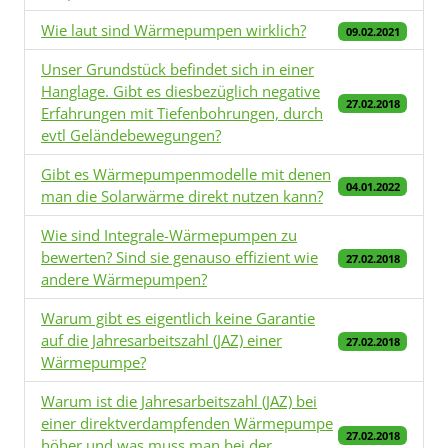
Wie laut sind Wärmepumpen wirklich?
09.02.2021
Unser Grundstück befindet sich in einer
Hanglage. Gibt es diesbezüglich negative
27.02.2018
Erfahrungen mit Tiefenbohrungen, durch
evtl Geländebewegungen?
Gibt es Wärmepumpenmodelle mit denen
04.01.2022
man die Solarwärme direkt nutzen kann?
Wie sind Integrale-Wärmepumpen zu
bewerten? Sind sie genauso effizient wie
27.02.2018
andere Wärmepumpen?
Warum gibt es eigentlich keine Garantie
auf die Jahresarbeitszahl (JAZ) einer
27.02.2018
Wärmepumpe?
Warum ist die Jahresarbeitszahl (JAZ) bei
einer direktverdampfenden Wärmepumpe
27.02.2018
höher und was muss man bei der