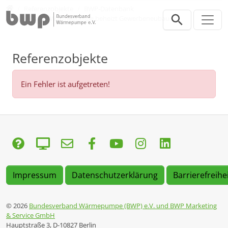
Direkt zur Hauptnavigation springen
Direkt zum Inhalt springen
Presse
Referenzobjekte
BWP-Datenbank
Kompakte Wärmepumpe beheizt Gewerbeneubau
Referenzobjekte
Ein Fehler ist aufgetreten!
Impressum
Datenschutzerklärung
Barrierefreihe
© 2026
Bundesverband Wärmepumpe (BWP) e.V. und BWP Marketing
& Service GmbH
Hauptstraße 3, D-10827 Berlin