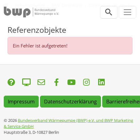
Direkt zur Hauptnavigation springen
Direkt zum Inhalt springen
Presse
Referenzobjekte
BWP-Datenbank
Schlosspark Courgevaux
Referenzobjekte
Ein Fehler ist aufgetreten!
Impressum
Datenschutzerklärung
Barrierefreihe
© 2026
Bundesverband Wärmepumpe (BWP) e.V. und BWP Marketing
& Service GmbH
Hauptstraße 3, D-10827 Berlin