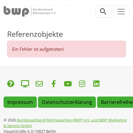
Direkt zur Hauptnavigation springen
Direkt zum Inhalt springen
Presse
Referenzobjekte
BWP-Datenbank
Ganzjährige Klimatisierung in Mikrohotels an Autobahnraststätten
Referenzobjekte
Ein Fehler ist aufgetreten!
Impressum
Datenschutzerklärung
Barrierefreihe
© 2026
Bundesverband Wärmepumpe (BWP) e.V. und BWP Marketing
& Service GmbH
Hauptstraße 3, D-10827 Berlin