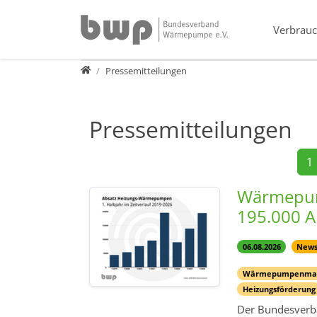
Direkt zur Hauptnavigation springen
Direkt zum Inhalt springen
Verbrauc
Presse
Pressemitteilungen
Pressemitteilungen
1
Wärmepump
195.000 A
06.08.2026
New
Wärmepumpenma
Heizungsförderung
Der Bundesverba