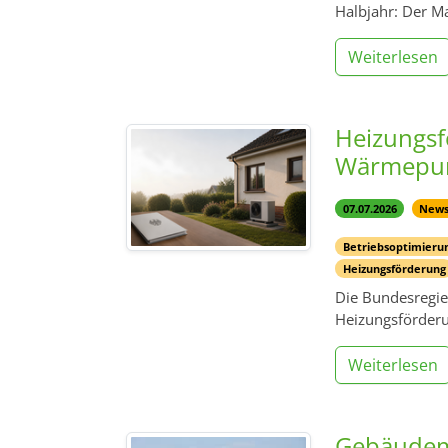
Halbjahr: Der Ma
Weiterlesen
Heizungsf
Wärmepum
07.07.2026
New
Betriebsoptimier
Heizungsförderung
Die Bundesregie
Heizungsförderu
Weiterlesen
Gebäudem