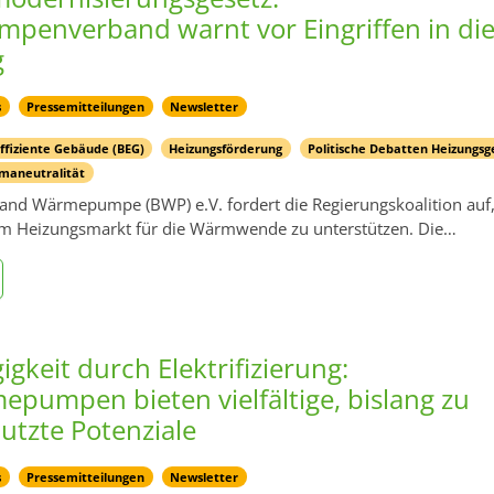
enverband warnt vor Eingriffen in di
g
s
Pressemitteilungen
Newsletter
ffiziente Gebäude (BEG)
Heizungsförderung
Politische Debatten Heizungsg
imaneutralität
nd Wärmepumpe (BWP) e.V. fordert die Regierungskoalition auf
am Heizungsmarkt für die Wärmwende zu unterstützen. Die…
gkeit durch Elektrifizierung:
pumpen bieten vielfältige, bislang zu
utzte Potenziale
s
Pressemitteilungen
Newsletter