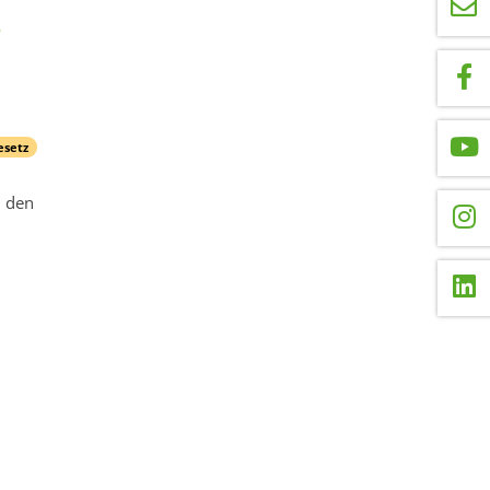
e
esetz
, den