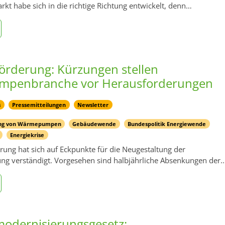
rkt habe sich in die richtige Richtung entwickelt, denn…
örderung: Kürzungen stellen
penbranche vor Herausforderungen
s
Pressemitteilungen
Newsletter
ung von Wärmepumpen
Gebäudewende
Bundespolitik Energiewende
Energiekrise
rung hat sich auf Eckpunkte für die Neugestaltung der
ng verständigt. Vorgesehen sind halbjährliche Absenkungen der
odernisierungsgesetz: