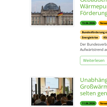
Wärmepump
Förderun
15.06.2026
New
Bundesförderung e
Energiekrise
Kl
Der Bundesverba
Aufwärtstrend 
Weiterlesen
Unabhängi
Großwärme
selten gen
11.06.2026
New