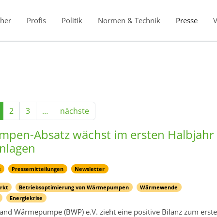
her
Profis
Politik
Normen & Technik
Presse
2
3
…
nächste
en-Absatz wächst im ersten Halbjahr 
nlagen
s
Pressemitteilungen
Newsletter
rkt
Betriebsoptimierung von Wärmepumpen
Wärmewende
Energiekrise
nd Wärmepumpe (BWP) e.V. zieht eine positive Bilanz zum erst