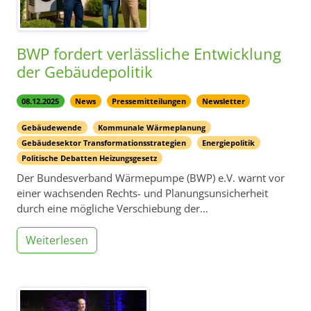
BWP fordert verlässliche Entwicklung
der Gebäudepolitik
08.12.2025
News
Pressemitteilungen
Newsletter
Gebäudewende
Kommunale Wärmeplanung
Gebäudesektor Transformationsstrategien
Energiepolitik
Politische Debatten Heizungsgesetz
Der Bundesverband Wärmepumpe (BWP) e.V. warnt vor
einer wachsenden Rechts- und Planungsunsicherheit
durch eine mögliche Verschiebung der…
Weiterlesen