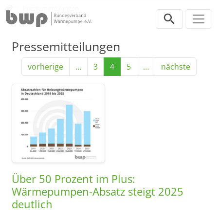
Direkt zur Hauptnavigation springen
Direkt zum Inhalt springen
Presse
Pressemitteilungen
Pressemitteilungen
vorherige
…
3
4
5
…
nächste
Über 50 Prozent im Plus:
Wärmepumpen-Absatz steigt 2025
deutlich