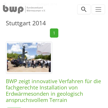
Direkt zur Hauptnavigation springen
Direkt zum Inhalt springen
Presse
Pressefahrten
Stuttgart 2014
Stuttgart 2014
1
BWP zeigt innovative Verfahren für die
fachgerechte Installation von
Erdwärmesonden in geologisch
anspruchsvollem Terrain