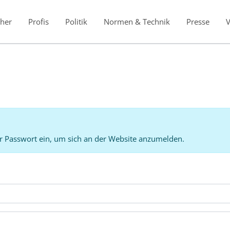
her
Profis
Politik
Normen & Technik
Presse
r Passwort ein, um sich an der Website anzumelden.