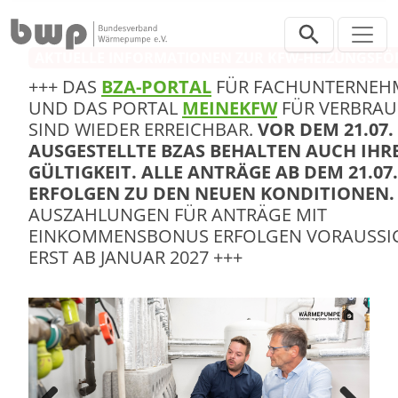
Direkt zur Hauptnavigation springen
Direkt zum Inhalt springen
AKTUELLE INFORMATIONEN ZUR KFW-HEIZUNGSF
+++ DAS
BZA-PORTAL
FÜR FACHUNTERNEH
UND DAS PORTAL
MEINEKFW
FÜR VERBRA
SIND WIEDER ERREICHBAR.
VOR DEM 21.07.
AUSGESTELLTE BZAS BEHALTEN AUCH IHR
GÜLTIGKEIT. ALLE ANTRÄGE AB DEM 21.07.
ERFOLGEN ZU DEN NEUEN KONDITIONEN
AUSZAHLUNGEN FÜR ANTRÄGE MIT
EINKOMMENSBONUS ERFOLGEN VORAUSSI
ERST AB JANUAR 2027 +++